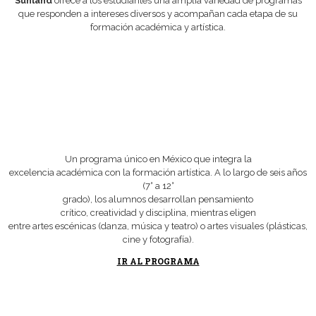
Sunland
ofrece a los estudiantes una amplia variedad de programas
que responden a intereses diversos y acompañan cada etapa de su
formación académica y artística.
Un programa único en México que integra la
excelencia académica con la formación artística. A lo largo de seis años
(7° a 12°
grado), los alumnos desarrollan pensamiento
crítico, creatividad y disciplina, mientras eligen
entre artes escénicas (danza, música y teatro) o artes visuales (plásticas,
cine y fotografía).
IR AL PROGRAMA