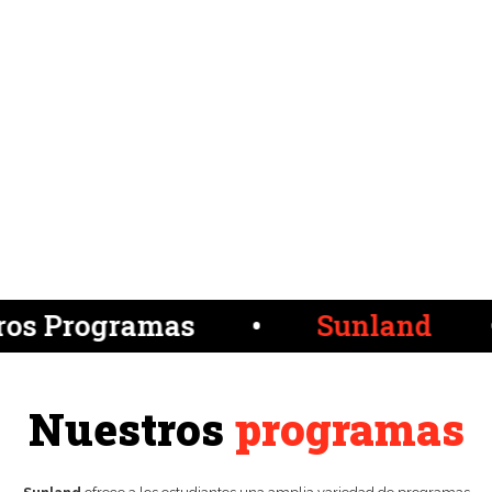
Como parte de Grupo ESN,
impulsamos programas
académicos y creativos que
combinan excelencia,
innovación y visión global.
os Programas
•
Sunland
•
Nuestros
programas