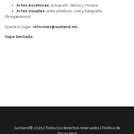
Artes escénicas:
actuación, danza y música
Artes visuales:
artes plásticas, cine y fotografía
¡Te esperamos!
Aparta tu lugar:
informes@sunland.mx
Cupo limitado.
Sunland® 2025 | Todos los derechos reservados | Política de
Privacidad