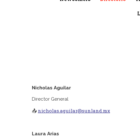
L
Nicholas Aguilar
Director General
nicholas.aguilar@sunland.mx
📤
Laura Arias