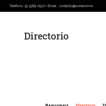
Teléfono: 55 5589 0527
Email : contacto@sunland.mx
Ho
Directorio
Newcomers
Newcomers
Directorio
T