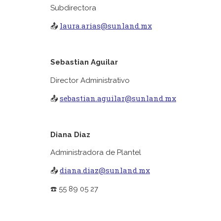
Subdirectora
laura.arias@sunland.mx
📤
Sebastian Aguilar
Director Administrativo
sebastian.aguilar@sunland.mx
📤
Diana Diaz
Administradora de Plantel
diana.diaz@sunland.mx
📤
☎️ 55 89 05 27